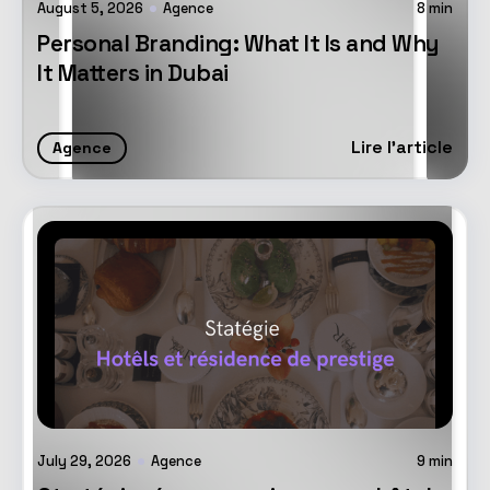
August 5, 2026
Agence
8
min
Personal Branding: What It Is and Why
It Matters in Dubai
Lire l'article
Agence
July 29, 2026
Agence
9
min