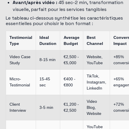
Avant/après vidéo :
45 sec-2 min, transformation
visuelle, parfait pour les services tangibles
Le tableau ci-dessous synthétise les caractéristiques
essentielles pour choisir le bon format :
Testimonial
Ideal
Average
Best
Conver
Type
Duration
Budget
Channel
Impact
Video Case
€2,500 -
Website,
+85%
8-15 min
Study
€5,000
YouTube
convers
TikTok,
Micro-
15-45
€400 -
+65%
Instagram,
Testimonial
sec
€800
engage
LinkedIn
Video
Client
€1,200 -
+72%
3-5 min
Blog,
Interview
€2,500
convers
Website
YouTube