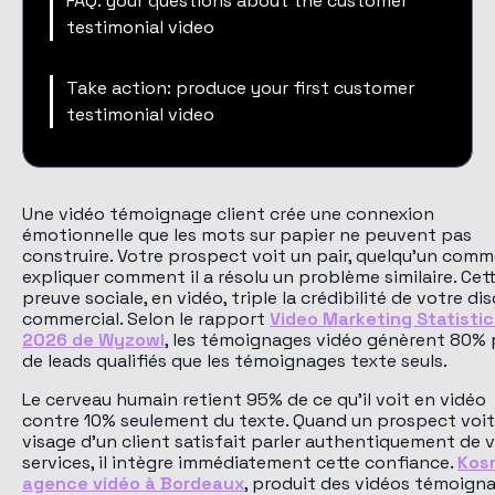
FAQ: your questions about the customer
testimonial video
Take action: produce your first customer
testimonial video
Une vidéo témoignage client crée une connexion
émotionnelle que les mots sur papier ne peuvent pas
construire. Votre prospect voit un pair, quelqu'un comme
expliquer comment il a résolu un problème similaire. Cet
preuve sociale, en vidéo, triple la crédibilité de votre di
commercial. Selon le rapport
Video Marketing Statistic
2026 de Wyzowl
, les témoignages vidéo génèrent 80% 
de leads qualifiés que les témoignages texte seuls.
Le cerveau humain retient 95% de ce qu'il voit en vidéo
contre 10% seulement du texte. Quand un prospect voit
visage d'un client satisfait parler authentiquement de 
services, il intègre immédiatement cette confiance.
Kos
agence vidéo à Bordeaux
, produit des vidéos témoign