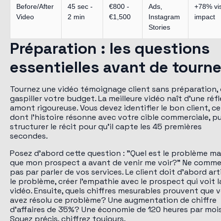
Before/After
45 sec -
€800 -
Ads,
+78% vi
Video
2 min
€1,500
Instagram
impact
Stories
Préparation : les questions
essentielles avant de tourne
Tournez une vidéo témoignage client sans préparation, 
gaspiller votre budget. La meilleure vidéo naît d'une réf
amont rigoureuse. Vous devez identifier le bon client, ce
dont l'histoire résonne avec votre cible commerciale, pu
structurer le récit pour qu'il capte les 45 premières
secondes.
Posez d'abord cette question : "Quel est le problème ma
que mon prospect a avant de venir me voir?" Ne comm
pas par parler de vos services. Le client doit d'abord art
le problème, créer l'empathie avec le prospect qui voit l
vidéo. Ensuite, quels chiffres mesurables prouvent que 
avez résolu ce problème? Une augmentation de chiffre
d'affaires de 35%? Une économie de 120 heures par moi
Soyez précis, chiffrez toujours.